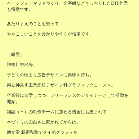
ページフォーマットづくり、文字組などきっちりしたDTP作業
も得意です。
あたりまえのことを疑って、
ややこしいことを分かりやすくが信条です。
［略歴］
神奈川県出身。
子どもの頃より広告デザインに興味を持ち、
県立神奈川工業高校デザイン科グラフィックコースへ。
卒業後は進学しつつ、
フリーランスのデザイナーとして活動を
開始。
雑誌（＊）の制作チームに加わる機会にも恵まれて
本づくりの面白さに惹かれてからは、
朗文堂 新宿私塾でタイポグラフィを