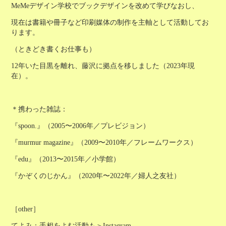
MeMeデザイン学校でブックデザインを改めて学びなおし、
現在は書籍や冊子など印刷媒体の制作を主軸として活動してお
ります。
（ときどき書くお仕事も）
12年いた目黒を離れ、藤沢に拠点を移しました（2023年現
在）。
＊携わった雑誌：
『spoon.』（2005〜2006年／プレビジョン）
『murmur magazine』（2009〜2010年／フレームワークス）
『edu』（2013〜2015年／小学館）
『かぞくのじかん』（2020年〜2022年／婦人之友社）
［other］
てよみ：手相をよむ活動も＞
Instagram